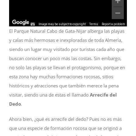
Image may be subject to copyright
Terms
Report a problem
El Parque Natural Cabo de Gata-Nijar alberga las playas
y calas más hermosas e inexploradas de toda Almería,
siendo un lugar muy visitado por turistas cada año que
buscan conocer un poco más las costas. Sin embargo,
no solo las playas se llevan el protagonismo, porque en
esta zona hay muchas formaciones rocosas, sitios
históricos y atracciones que también merece la pena
visitar, siendo una de estas el llamado
Arrecife del
Dedo
.
Ahora bien, ¿qué es arrecife del dedo? Pues no es más
que una especie de formación rocosa que se originó a